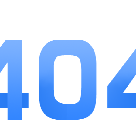
1、福利获取渠道丰富，每日签到、在线时长、通
关任务都会发放元宝与神将碎片。
2、养成路线自由无强制绑定，玩家可优先培养坐
骑、法宝或神将任意一条线路。
3、跨服匹配竞技玩法，不分服务器玩家同台对
战，拓宽对战选择，玩法更耐玩。
小编点评
混乱封神把经典封神题材和轻量化仙侠玩法结
合，没有复杂繁琐的连续操作，挂机机制降低日常游