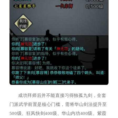
成功拜师后并不能直接习得独孤九剑，全套
门派武学前置是核心门槛，需将华山剑法提升至
500级、狂风快剑400级、华山内功400级、紫霞