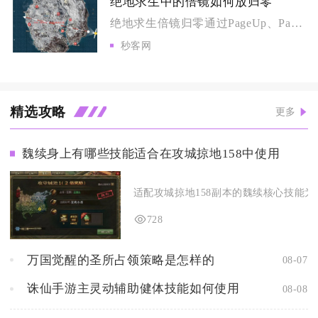
绝地求生中的倍镜如何放归零
绝地求生倍镜归零通过PageUp、PageDown按键调整数...
秒客网
精选攻略
更多
魏续身上有哪些技能适合在攻城掠地158中使用
适配攻城掠地158副本的魏续核心技能为
728
万国觉醒的圣所占领策略是怎样的
08-07
诛仙手游主灵动辅助健体技能如何使用
08-08