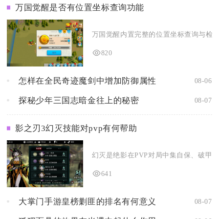
万国觉醒是否有位置坐标查询功能
万国觉醒内置完整的位置坐标查询与检索功
820
怎样在全民奇迹魔剑中增加防御属性
08-06
探秘少年三国志暗金往上的秘密
08-07
影之刃3幻灭技能对pvp有何帮助
幻灭是绝影在PVP对局中集自保、破甲、
641
大掌门手游皇榜剿匪的排名有何意义
08-07