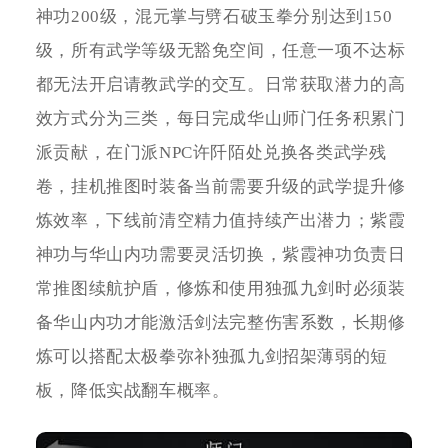
神功200级，混元掌与劈石破玉拳分别达到150
级，所有武学等级无豁免空间，任意一项不达标
都无法开启请教武学的交互。日常获取潜力的高
效方式分为三类，每日完成华山师门任务积累门
派贡献，在门派NPC许阡陌处兑换各类武学残
卷，挂机推图时装备当前需要升级的武学提升修
炼效率，下线前清空精力值持续产出潜力；紫霞
神功与华山内功需要灵活切换，紫霞神功负责日
常推图续航护盾，修炼和使用独孤九剑时必须装
备华山内功才能激活剑法完整伤害系数，长期修
炼可以搭配太极拳弥补独孤九剑招架薄弱的短
板，降低实战翻车概率。