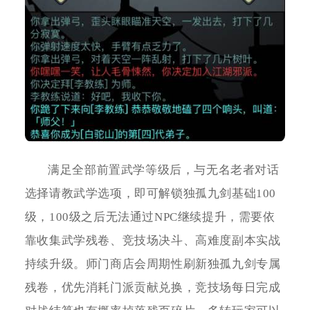
满足全部前置武学等级后，与无名老者对话
选择请教武学选项，即可解锁独孤九剑基础100
级，100级之后无法通过NPC继续提升，需要依
靠收集武学残卷、竞技场决斗、高难度副本实战
持续升级。师门商店会周期性刷新独孤九剑专属
残卷，优先消耗门派贡献兑换，竞技场每日完成