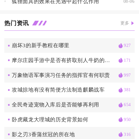
狐狸面具的效果在光遇中起什么作用
08-06
热门资讯
更多
崩坏3的新手教程在哪里
927
摩尔庄园手游中是否有挤取别人牛奶的方法
171
万象物语军事演习任务的指挥官有何职责
997
攻城掠地有没有简便方法制造麒麟战车
381
全民奇迹宠物入库后是否能够再利用
654
卧虎藏龙大理城的历史背景如何
950
影之刃3香蒲丝冠的所在地
316