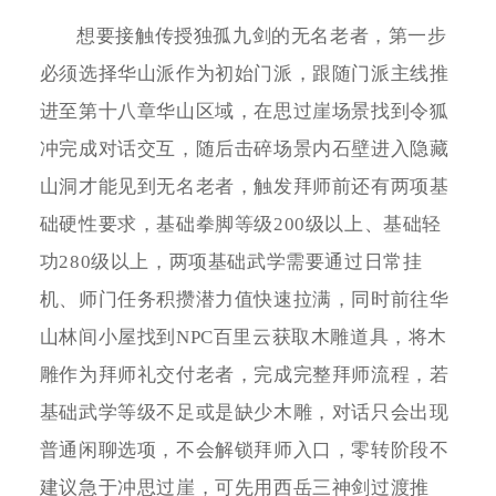
想要接触传授独孤九剑的无名老者，第一步
必须选择华山派作为初始门派，跟随门派主线推
进至第十八章华山区域，在思过崖场景找到令狐
冲完成对话交互，随后击碎场景内石壁进入隐藏
山洞才能见到无名老者，触发拜师前还有两项基
础硬性要求，基础拳脚等级200级以上、基础轻
功280级以上，两项基础武学需要通过日常挂
机、师门任务积攒潜力值快速拉满，同时前往华
山林间小屋找到NPC百里云获取木雕道具，将木
雕作为拜师礼交付老者，完成完整拜师流程，若
基础武学等级不足或是缺少木雕，对话只会出现
普通闲聊选项，不会解锁拜师入口，零转阶段不
建议急于冲思过崖，可先用西岳三神剑过渡推