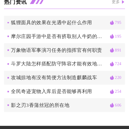
热门资讯
更多
狐狸面具的效果在光遇中起什么作用
795
摩尔庄园手游中是否有挤取别人牛奶的方法
195
万象物语军事演习任务的指挥官有何职责
891
斗罗大陆怎样搭配防守阵容才能有效地抵挡蓝银皇的攻击
724
攻城掠地有没有简便方法制造麒麟战车
220
全民奇迹宠物入库后是否能够再利用
254
影之刃3香蒲丝冠的所在地
606