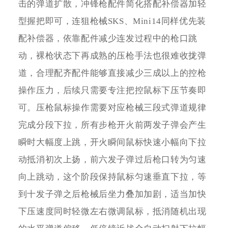
击的弹道扩散，冲锋枪配件简化搭配补偿器加轻
型握把即可，连狙枪械SKS、Mini14同样优先装
配补偿器，依靠配件减少连发过程中的枪口跳
动，裸枪状态下再成熟的压枪手法也很难收拢弹
道，合理配齐配件能够直接减少三成以上的控枪
操作压力，后续只需要专注把控鼠标下压节奏即
可。压枪鼠标操作需要对应枪械三段式弹道规律
完成分段下拉，所有步枪开火前两发子弹会产生
瞬时大幅度上跳，开火瞬间鼠标快速小幅向下拉
动抵消初次上扬，前六发子弹过后枪口转为匀速
向上跳动，这个阶段保持鼠标匀速垂直下拉，等
到十发子弹之后枪械后坐力叠加加剧，适当加快
下压速度同时轻微左右微调鼠标，抵消随机出现