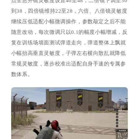
点全息开镜灵敏度设置40至48，二倍镜下调至30
到38，四倍镜维持22至28，六倍、八倍镜灵敏度
继续压低适配小幅微调操作，参数敲定之后不能
随意改动，每次微调只以0.1的幅度小幅增减，反
复在训练场墙面测试弹道走向，弹道整体上飘就
小幅抬高垂直灵敏度，子弹左右横向散乱就降低
常规灵敏度，逐步校准出适配自身手速的专属参
数体系。