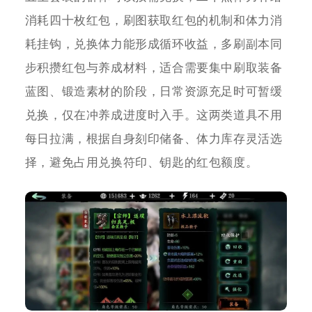
消耗四十枚红包，刷图获取红包的机制和体力消
耗挂钩，兑换体力能形成循环收益，多刷副本同
步积攒红包与养成材料，适合需要集中刷取装备
蓝图、锻造素材的阶段，日常资源充足时可暂缓
兑换，仅在冲养成进度时入手。这两类道具不用
每日拉满，根据自身刻印储备、体力库存灵活选
择，避免占用兑换符印、钥匙的红包额度。