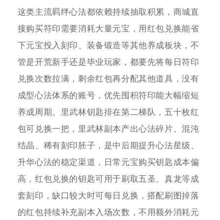
这类主流羁绊心法都依赖持续抽取积累，商城直
接购买符印需要消耗大量元宝，用红包兑换能省
下元宝投入刻印、装备锻造等其他养成板块，不
管是开荒新手还是毕业玩家，都要先将每日符印
兑换次数拉满，剩余红包再分配其他道具，没有
成型心法体系的账号，优先囤积符印能大幅缩短
养成周期。里武林钥匙排在第二梯队，五十枚红
包可兑换一把，里武林副本产出心法碎片、混沌
结晶、稀有刻印胚子，是中后期提升心法星级、
升华心法的稳定渠道，日常元宝购买钥匙成本偏
高，红包兑换的钥匙可用于刷取五圣、真龙等成
套刻印，缺口较大时可每日兑换，搭配刷图掉落
的红包持续补充副本入场次数，不用额外消耗元