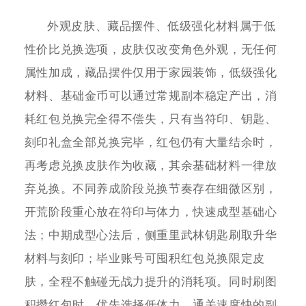
外观皮肤、藏品摆件、低级强化材料属于低
性价比兑换选项，皮肤仅改变角色外观，无任何
属性加成，藏品摆件仅用于家园装饰，低级强化
材料、基础金币可以通过常规副本稳定产出，消
耗红包兑换完全得不偿失，只有当符印、钥匙、
刻印礼盒全部兑换完毕，红包仍有大量结余时，
再考虑兑换皮肤作为收藏，其余基础材料一律放
弃兑换。不同养成阶段兑换节奏存在细微区别，
开荒阶段重心放在符印与体力，快速成型基础心
法；中期成型心法后，侧重里武林钥匙刷取升华
材料与刻印；毕业账号可囤积红包兑换限定皮
肤，全程不触碰无战力提升的消耗项。同时刷图
积攒红包时，优先选择低体力、通关速度快的副