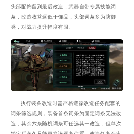
头部配饰留到最后改造，武器自带专属技能词
条，改造收益远低于饰品，头部词条多为防御
类，对战力提升幅度有限。
执行装备改造时需严格遵循改造任务配套的
词条筛选规则，装备首条词条为固定词条无法改
造，其余六条随机词条可任选其一改造，但单次
锁定后永久只能更换该词条位置，改造任务产出