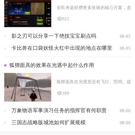
全民奇迹积攒更多坐骑的核心方案，是打通
625
影之刃可以分享一下绝技宝宝刷点吗
08-05
卡比兽在口袋妖怪火红中出现的地点在哪里
08-05
狐狸面具的效果在光遇中起什么作用
狐狸面具在光遇里没有飞行、照明、提速类
189
万象物语军事演习任务的指挥官有何职责
08-06
三国志战略版城池如何扩展规模
08-06