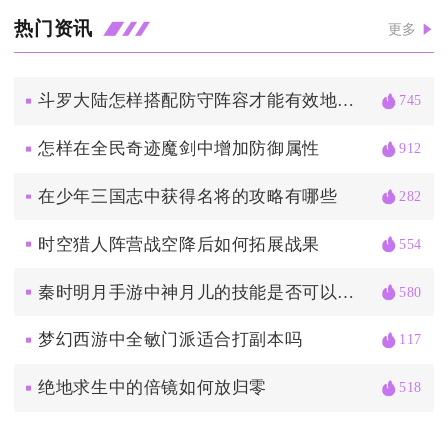
热门资讯
更多
斗罗大陆怎样搭配防守阵容才能有效地抵挡蓝银皇的攻击
745
怎样在全民奇迹魔剑中增加防御属性
912
在少年三国志中获得名将的攻略有哪些
282
时空猎人阵营战空降后如何拓展战果
554
秦时明月手游中神月儿的技能是否可以升级
580
梦幻西游中全敏门派适合打副本吗
117
绝地求生中的倍镜如何放归零
518