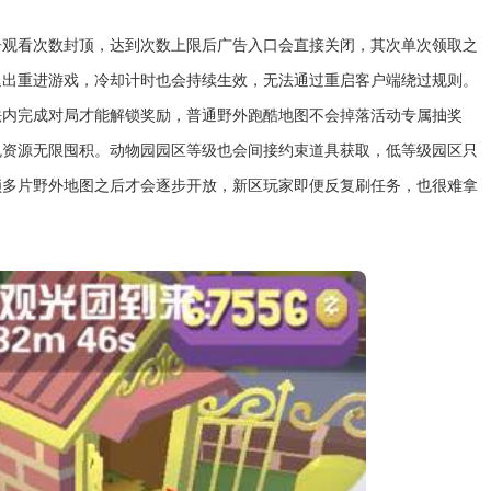
告观看次数封顶，达到次数上限后广告入口会直接关闭，其次单次领取之
退出重进游戏，冷却计时也会持续生效，无法通过重启客户端绕过规则。
法内完成对局才能解锁奖励，普通野外跑酷地图不会掉落活动专属抽奖
免资源无限囤积。动物园园区等级也会间接约束道具获取，低等级园区只
锁多片野外地图之后才会逐步开放，新区玩家即便反复刷任务，也很难拿