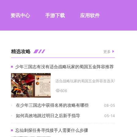
资讯中心
手游下载
应用软件
精选攻略
更多
少年三国志有没有适合战略玩家的蜀国五金阵容推荐
适合战略玩家的蜀国五金阵容首选关羽、诸葛亮、刘
606
在少年三国志中获得名将的攻略有哪些
08-05
如何高效地跳过明日之后新手指导
05-14
忘仙刺探任务寻找接手人需要什么步骤