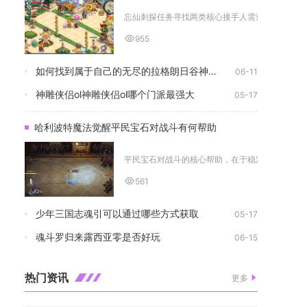
忘仙刺探任务寻找两类核心接手人需遵循四段连贯流
955
如何找到属于自己的无尽的拉格朗日谷神奶妈
06-11
神雕侠侣ol神雕侠侣ol哪个门派最强大
05-17
哈利波特魔法觉醒平民宝石对战斗有何帮助
平民宝石对战斗的核心帮助，在于稳定补充关键卡牌
561
少年三国志魂引可以通过哪些方式获取
05-17
魂斗罗归来露西亚零是否好玩
06-15
热门资讯
更多