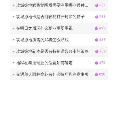
攻城掠地武将觉醒后需要注重哪些兵种搭配
862
攻城掠地卡是否能轻易打开封印的箱子
788
在明日之后玩什么职业更受重视
439
攻城掠地所需的武将怎么寻找
485
攻城掠地副本是否有特别适合典韦的策略
269
地狱在泰拉瑞亚的位置如何确定
474
光遇单人雨林烧花有什么技巧和注意事项
820