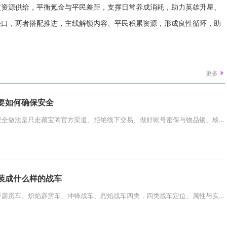
定资源供给，平衡氪金与平民差距，支撑日常养成消耗，助力英雄升星、
缺口，两者搭配推进，主线解锁内容、平民积累资源，形成良性循环，助
更多
要如何确保安全
梦幻西游浪淘沙交易的核心安全做法是只走藏宝阁官方渠道、拒绝线下交易、做好账号密保与物品锁、核对礼盒状态与交易次数、留存全...
装成什么样的战车
霹雳车完整改装路线分为铁甲霹雳车、炽焰霹雳车、冲锋战车、烈焰战车四类，四类战车定位、属性与实战用途完全区分，从基础器械逐...