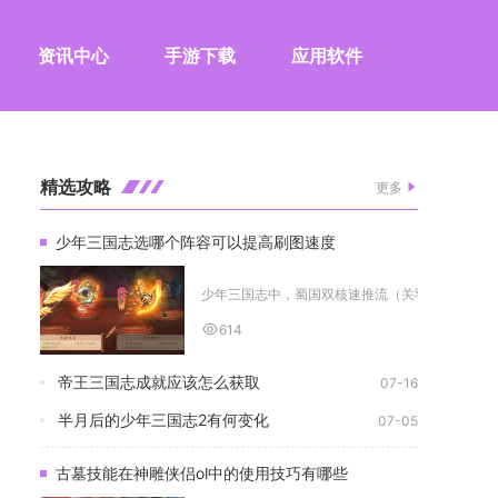
资讯中心
手游下载
应用软件
精选攻略
更多
少年三国志选哪个阵容可以提高刷图速度
少年三国志中，蜀国双核速推流（关羽、赵云、诸葛
614
帝王三国志成就应该怎么获取
07-16
半月后的少年三国志2有何变化
07-05
古墓技能在神雕侠侣ol中的使用技巧有哪些