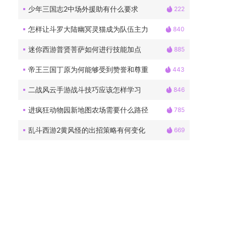
少年三国志2中场外援助有什么要求
222
怎样让斗罗大陆幽冥灵猫成为队伍主力
840
迷你西游普贤菩萨如何进行技能加点
885
帝王三国丁原为何能够受到赞誉和尊重
443
二战风云手游战斗技巧应该怎样学习
846
进疯狂动物园新地图农场需要什么路径
785
乱斗西游2黄风怪的出招策略有何变化
669