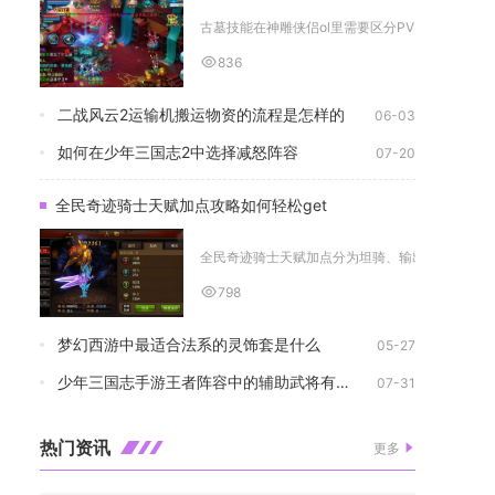
古墓技能在神雕侠侣ol里需要区分PVE副本练级与PV
836
二战风云2运输机搬运物资的流程是怎样的
06-03
如何在少年三国志2中选择减怒阵容
07-20
全民奇迹骑士天赋加点攻略如何轻松get
全民奇迹骑士天赋加点分为坦骑、输出骑两套成熟分
798
梦幻西游中最适合法系的灵饰套是什么
05-27
少年三国志手游王者阵容中的辅助武将有什么作用
07-31
热门资讯
更多