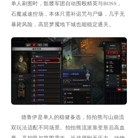
单人刷图时，骷髅军团自动围殴精英与BOSS，
石魔减速控场，本体只需补诅咒与尸爆，几乎无
暴毙风险，高层梦魇地下城也能稳定通关。
德鲁伊是单人的稳健备选，拍拍熊与山崩流
双玩法适配不同场景。拍拍熊流派靠变形后高血