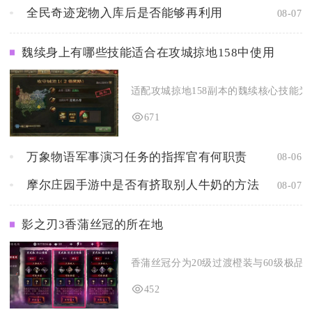
全民奇迹宠物入库后是否能够再利用
08-07
魏续身上有哪些技能适合在攻城掠地158中使用
适配攻城掠地158副本的魏续核心技能为
671
万象物语军事演习任务的指挥官有何职责
08-06
摩尔庄园手游中是否有挤取别人牛奶的方法
08-07
影之刃3香蒲丝冠的所在地
香蒲丝冠分为20级过渡橙装与60级极品橙
452