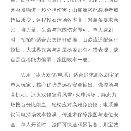
量、高护甲与范围震击，近战硬刚无压力，动物
园召唤物进一步分担伤害；山崩流搭配裂地者戒
指后质变，远程投石清场效率高，对装备要求亲
民，堆力量、生命与范围伤害即可。单人速刷
时，拍拍熊适合密集怪群硬推，山崩流适配远程
拉扯，大世界探索与高层秘境都有不错表现，缺
点是位移能力偏弱，跑图效率一般。
法师（冰火双修/电系）适合追求高效刷宝的
单人玩家，核心优势是远程安全输出、强控场与
高机动。冰火双修靠暴风雪+火球清场，静态力
场按百分比削血，轻松应对高难免疫怪；电系连
锁闪电清场效率拉满，传送术保障跑图与走位安
全。单人开荒时，法师可快速积累装备，刷宝效