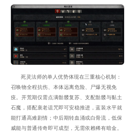
死灵法师的单人优势体现在三重核心机制：
召唤物全程抗伤、本体远离危险、尸爆无视免
疫。开荒期仅需点满骷髅复苏、支配骷髅与黏土
石魔，搭配衰老诅咒即可安稳推进，蓝装水平就
能打通高难剧情；中后期转血涌或白骨流，低保
威能与普通传奇即可成型，无需依赖稀有暗金。