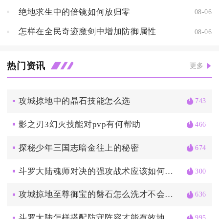
绝地求生中的倍镜如何放归零
08-06
怎样在全民奇迹魔剑中增加防御属性
08-06
热门资讯
更多
攻城掠地中的晶石技能怎么选
743
影之刃3幻灭技能对pvp有何帮助
466
探秘少年三国志暗金往上的秘密
674
斗罗大陆魂师对决的强攻战术应该如何运用
300
攻城掠地至尊御宝的磐石怎么洗才不会受损
636
斗罗大陆怎样搭配防守阵容才能有效地抵挡蓝银皇的攻击
995