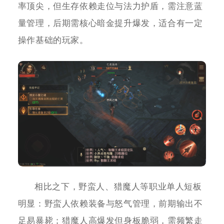
率顶尖，但生存依赖走位与法力护盾，需注意蓝
量管理，后期需核心暗金提升爆发，适合有一定
操作基础的玩家。
相比之下，野蛮人、猎魔人等职业单人短板
明显：野蛮人依赖装备与怒气管理，前期输出不
足易暴毙；猎魔人高爆发但身板脆弱，需频繁走