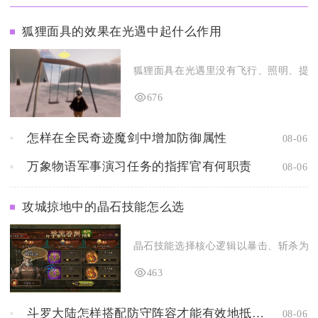
狐狸面具的效果在光遇中起什么作用
狐狸面具在光遇里没有飞行、照明、提速类
676
怎样在全民奇迹魔剑中增加防御属性
08-06
万象物语军事演习任务的指挥官有何职责
08-06
攻城掠地中的晶石技能怎么选
晶石技能选择核心逻辑以暴击、斩杀为通用
463
斗罗大陆怎样搭配防守阵容才能有效地抵挡蓝银皇的攻击
08-06