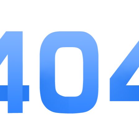
1.界面布局简洁，核心搜券功能放在首页，新用户
一分钟就能学会操作。
2.提现门槛低至一元，处理速度快，不用长时间积
攒返利金额。
3.兼顾线上网购与本地生活，覆盖衣食住行全场景
省钱需求。
小编点评
长期网购、经常点外卖的用户可以试试右省，省
去手动多平台找优惠的时间，复制链接就能快速拿到
折扣，返利提现规则清晰，没有隐藏限制。软件兼顾